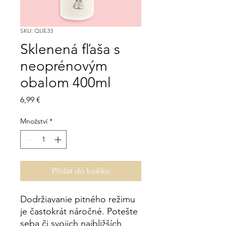
SKU: QUE33
Sklenená fľaša s
neoprénovým
obalom 400ml
Cena
6,99 €
Množství
*
Přidat do košíku
Dodržiavanie pitného režimu
je častokrát náročné. Potešte
seba či svojich najbližších