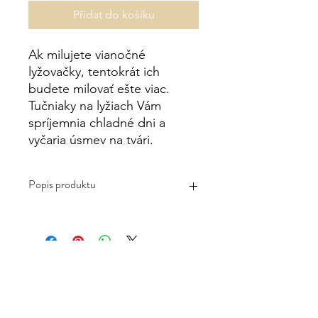
Přidat do košíku
Ak milujete vianočné
lyžovačky, tentokrát ich
budete milovať ešte viac.
Tučniaky na lyžiach Vám
spríjemnia chladné dni a
vyčaria úsmev na tvári.
Popis produktu
-Mäkký príjemný materiál vhodný aj
pre citlivú pokožku
-Zloženie: 70% bavlna, 27% polyamid,
3% elastan
-Neodporúča sa: sušenie v
sušičke,chemické čistenie ani použitie
bielidla