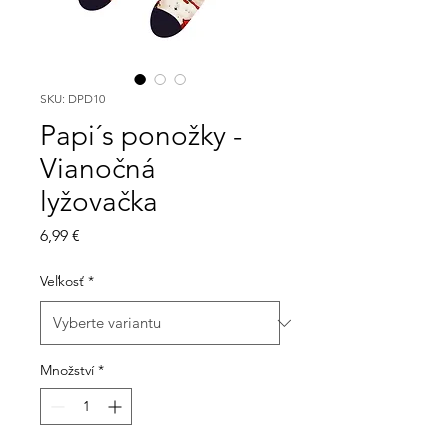
SKU: DPD10
Papi´s ponožky -
Vianočná
lyžovačka
Cena
6,99 €
Veľkosť
*
Množství
*