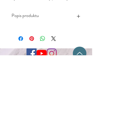
Popis produktu
-Mäkký príjemný materiál vhodný aj
pre citlivú pokožku
-Zloženie: 65% vlna, 25% polyamid,
10% polyakryl
-Neodporúča sa: sušenie v sušičke,
žehlenie, chemické čistenie ani
použitie bielidla
-Ponožky perte v maximálnej teplote
Kontakt
30°
-Vyrobené v Číne
Flóra Obal s.r.o.
Fraňa Mojtu 18
949 01 Nitra
+421 917 778 361