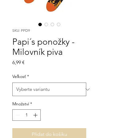
SKU: PPD9
Papi´s ponožky -
Milovník piva
Cena
6,99 €
Veľkosť
*
Množství
*
Přidat do košíku