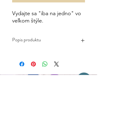
Vydajte sa "iba na jedno" vo
veľkom štýle.
Popis produktu
-Mäkký príjemný materiál vhodný aj
pre citlivú pokožku
-Zloženie: 70% bavlna, 27% polyamid,
3% elastan
-Neodporúča sa: sušenie v
sušičke,chemické čistenie ani použitie
bielidla
-Ponožky perte v maximálnej teplote
Kontakt
30°C
-Nadizajnované na Slovensku,
-Vyrobené v Číne
Flóra Obal s.r.o.
Fraňa Mojtu 18
949 01 Nitra