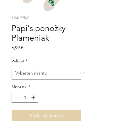
SKU: PPS24
Papi's ponožky
Plameniak
Cena
6,99 €
Veľkosť
*
Množství
*
Přidat do košíku