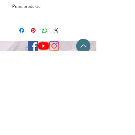
Popis produktu
-Mäkký príjemný materiál vhodný aj
pre citlivú pokožku
-Zloženie: 70% bavlna, 27% polyamid,
3% elastan
-Neodporúča sa: sušenie v
sušičke,chemické čistenie ani použitie
bielidla
-Ponožky perte v maximálnej teplote
Kontakt
30°C
-Nadizajnované na Slovensku,
-Vyrobené v Číne
Flóra Obal s.r.o.
Fraňa Mojtu 18
949 01 Nitra
+421 917 778 361