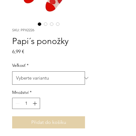
SKU: PPX2226
Papi´s ponožky
Cena
6,99 €
Veľkosť
*
Množství
*
Přidat do košíku