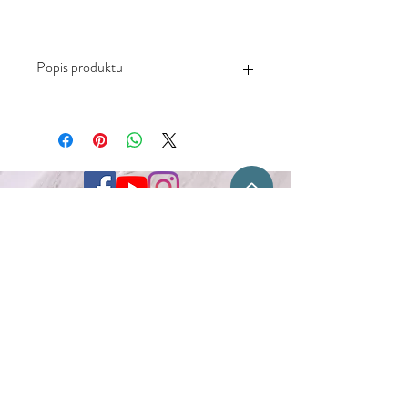
Popis produktu
-Mäkký príjemný materiál vhodný aj
pre citlivú pokožku
-Zloženie: 70% bavlna, 27% polyamid,
3% elastan
-Neodporúča sa: sušenie v
sušičke,chemické čistenie ani použitie
bielidla
-Ponožky perte v maximálnej teplote
Kontakt
30°C
-Nadizajnované na Slovensku,
-Vyrobené v Číne
Flóra Obal s.r.o.
Fraňa Mojtu 18
949 01 Nitra
+421 917 778 361