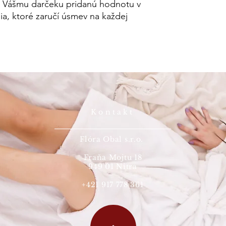
e Vášmu darčeku pridanú hodnotu v
a, ktoré zaručí úsmev na každej
Kontakt
Flóra Obal s.r.o.
Fraňa Mojtu 18
949 01 Nitra
+421 917 778 361
©2020 by Designer of Papi's Socks.