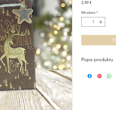
Cena
2,49 €
Množství
*
P
Popis produktu
Do jedného balenia s