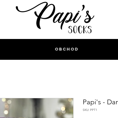
Obchod
Papi's - Da
SKU: PPT1