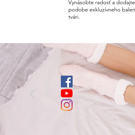
Vynásobte radosť a dodajt
podobe exkluzívneho baleni
tvári.