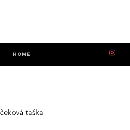
Home
rčeková taška