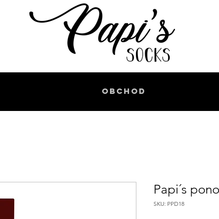
Obchod
Papi´s pono
SKU: PPD18