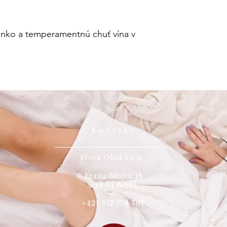
-Ponožky perte v max
-Nadizajnované na Sl
-Vyrobené v Číne
slnko a temperamentnú chuť vína v
Kontakt
Flóra Obal s.r.o.
Fraňa Mojtu 18
949 01 Nitra
+421 917 778 361
©2020 by Designer of Papi's Socks.