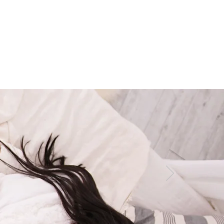
imálnej teplote 30°C
ovensku,