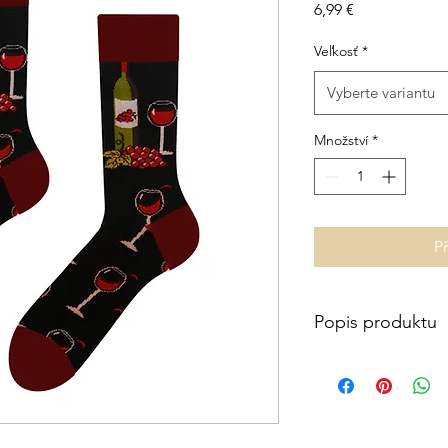
Cena
6,99 €
Veľkosť
*
Vyberte variantu
Množství
*
P
Popis produktu
-Mäkký príjemný mater
-Zloženie: 70% bavln
-Neodporúča sa: suše
použitie bielidla