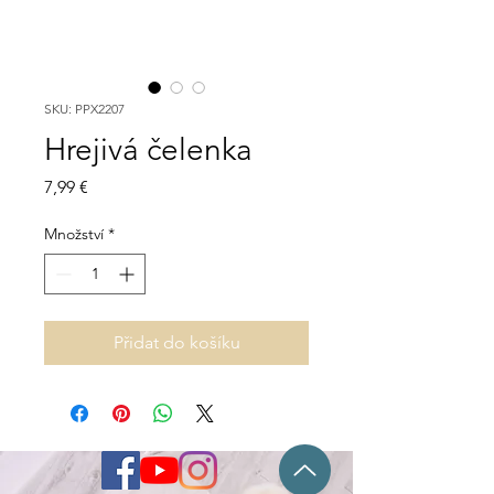
SKU: PPX2207
Hrejivá čelenka
Cena
7,99 €
Množství
*
Přidat do košíku