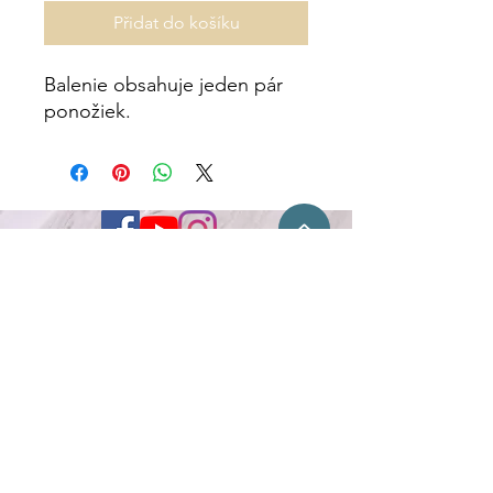
Přidat do košíku
Balenie obsahuje jeden pár
ponožiek.
Kontakt
Flóra Obal s.r.o.
Fraňa Mojtu 18
949 01 Nitra
+421 917 778 361