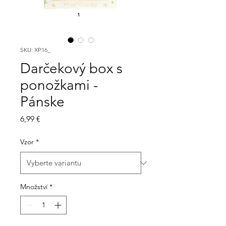
SKU: XP16_
Darčekový box s
ponožkami -
Pánske
Cena
6,99 €
Vzor
*
Množství
*